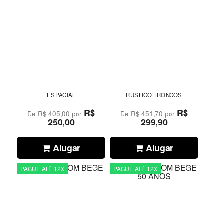
ESPACIAL
RUSTICO TRONCOS
R$
R$
De
R$ 405,00
por
De
R$ 451,70
por
250,00
299,90
Alugar
Alugar
PAGUE ATÉ 12X
PAGUE ATÉ 12X