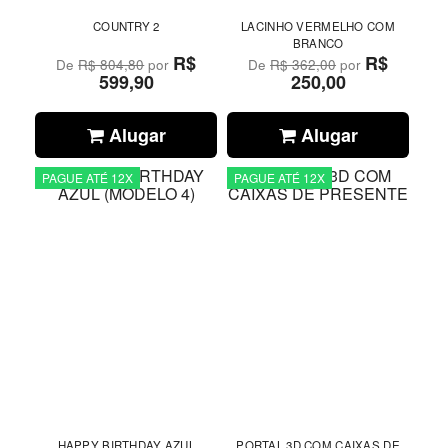
COUNTRY 2
LACINHO VERMELHO COM
BRANCO
R$
R$
De
R$ 804,80
por
De
R$ 362,00
por
599,90
250,00
Alugar
Alugar
PAGUE ATÉ 12X
PAGUE ATÉ 12X
HAPPY BIRTHDAY AZUL
PORTAL 3D COM CAIXAS DE