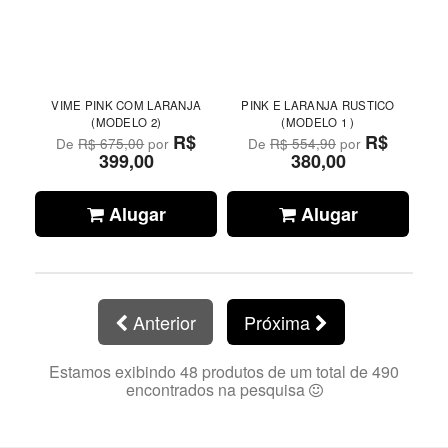
VIME PINK COM LARANJA
PINK E LARANJA RUSTICO
(MODELO 2)
(MODELO 1 )
R$
R$
De
R$ 675,00
por
De
R$ 554,90
por
399,00
380,00
Alugar
Alugar
Anterior
Próxima
Estamos exibindo 48 produtos de um total de 490
encontrados na pesquisa