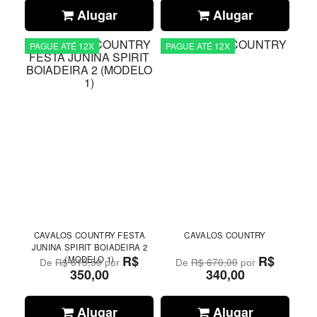
Alugar
Alugar
PAGUE ATÉ 12X
PAGUE ATÉ 12X
CAVALOS COUNTRY FESTA
CAVALOS COUNTRY
JUNINA SPIRIT BOIADEIRA 2
R$
R$
(MODELO 1)
De
R$ 615,50
por
De
R$ 670,00
por
350,00
340,00
Alugar
Alugar