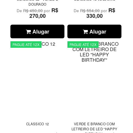
DOURADO
R$
R$
De
R$ 450,00
por
De
R$ 554,00
por
270,00
330,00
Alugar
Alugar
PAGUE ATÉ 12X
PAGUE ATÉ 12X
CLASSICO 12
VERDE E BRANCO COM
LETREIRO DE LED ''HAPPY