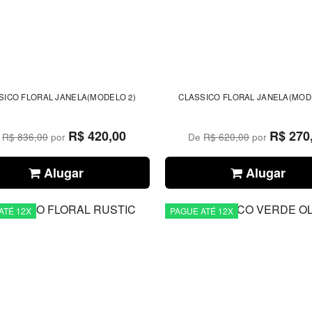
SICO FLORAL JANELA(MODELO 2)
CLASSICO FLORAL JANELA(MOD
R$ 420,00
R$ 270
e
R$ 836,00
por
De
R$ 620,00
por
Alugar
Alugar
ATÉ 12X
PAGUE ATÉ 12X
CONTAR