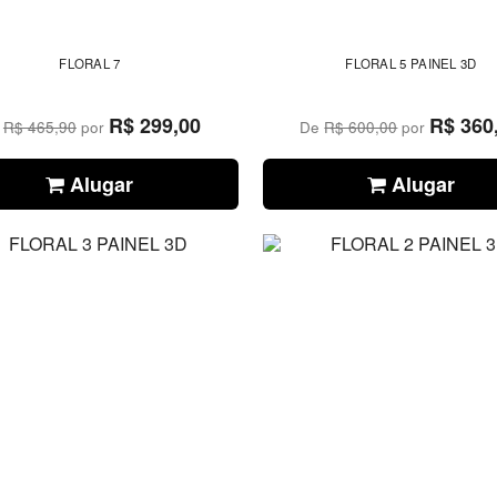
FLORAL 7
FLORAL 5 PAINEL 3D
R$ 299,00
R$ 360
e
R$ 465,90
por
De
R$ 600,00
por
Alugar
Alugar