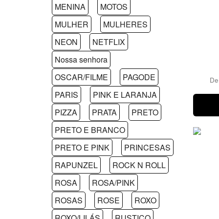
MENINA
MOTOS
MULHER
MULHERES
NEON
NETFLIX
Nossa senhora
OSCAR/FILME
PAGODE
D
PARIS
PINK E LARANJA
PIZZA
PRATA
PRETO
PRETO E BRANCO
PRETO E PINK
PRINCESAS
RAPUNZEL
ROCK N ROLL
ROSA
ROSA/PINK
ROSAS
ROSE
ROXO
ROXO/LILÁS
RUSTICO