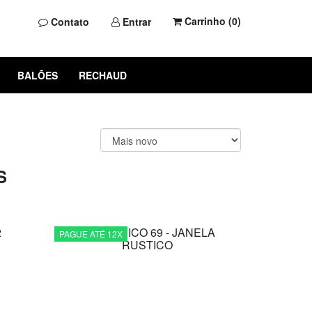
Carrinho (
0
)
Contato
Entrar
BALÕES
RECHAUD
S
PAGUE ATÉ 12X