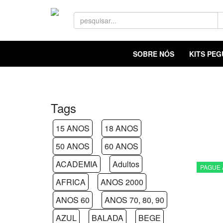
SOBRE NÓS
KITS PE
Tags
15 ANOS
18 ANOS
50 ANOS
60 ANOS
ACADEMIA
Adultos
PAGUE 
AFRICA
ANOS 2000
ANOS 60
ANOS 70, 80, 90
AZUL
BALADA
BEGE