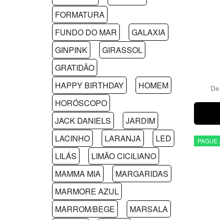
FORMATURA
FUNDO DO MAR
GALAXIA
GINPINK
GIRASSOL
GRATIDÃO
HAPPY BIRTHDAY
HOMEM
D
HORÓSCOPO
JACK DANIELS
JARDIM
LACINHO
LARANJA
LED
PAGUE 
LILÁS
LIMÃO CICILIANO
MAMMA MIA
MARGARIDAS
MARMORE AZUL
MARROM/BEGE
MARSALA