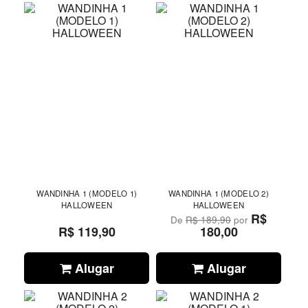
WANDINHA 1 (MODELO 1)
WANDINHA 1 (MODELO 2)
HALLOWEEN
HALLOWEEN
R$
De
R$ 189,90
por
R$ 119,90
180,00
Alugar
Alugar