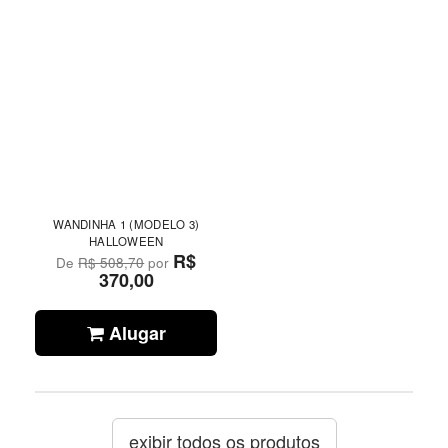
WANDINHA 1 (MODELO 3)
HALLOWEEN
R$
De
R$ 508,70
por
370,00
Alugar
exibir todos os produtos