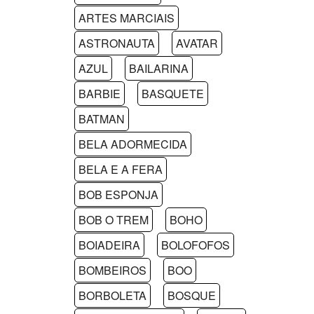
ARTES MARCIAIS
ASTRONAUTA
AVATAR
AZUL
BAILARINA
BARBIE
BASQUETE
BATMAN
BELA ADORMECIDA
BELA E A FERA
BOB ESPONJA
BOB O TREM
BOHO
BOIADEIRA
BOLOFOFOS
BOMBEIROS
BOO
BORBOLETA
BOSQUE