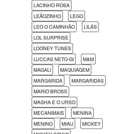
LACINHO ROSA
LEÃOZINHO
LEGO
LEO O CAMINHÃO
LILÁS
LOL SURPRISE
LOONEY TUNES
LUCCAS NETO-GI
M&M
MAGALI
MAQUIAGEM
MARGARIDA
MARGARIDAS
MARIO BROSS
MASHA E O URSO
MECANIMAIS
MENINA
MENINO
MIAU
MICKEY