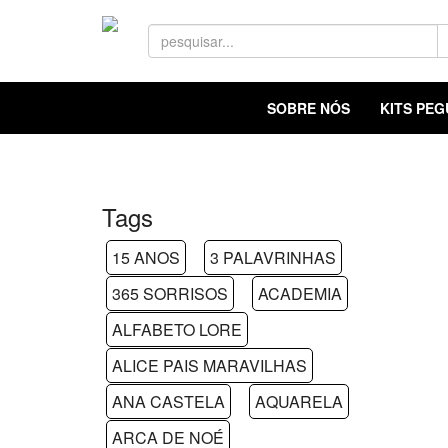
SOBRE NÓS
KITS PE
Tags
15 ANOS
3 PALAVRINHAS
365 SORRISOS
ACADEMIA
ALFABETO LORE
ALICE PAIS MARAVILHAS
ANA CASTELA
AQUARELA
ARCA DE NOÉ