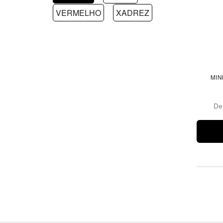
VERMELHO
XADREZ
MINI
D