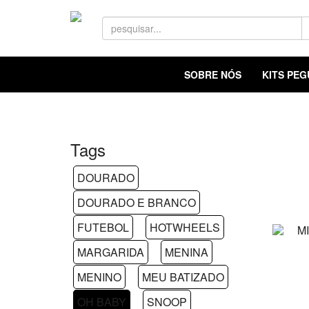
SOBRE NÓS
KITS PE
Tags
DOURADO
DOURADO E BRANCO
FUTEBOL
HOTWHEELS
MARGARIDA
MENINA
MENINO
MEU BATIZADO
OH BABY
SNOOP