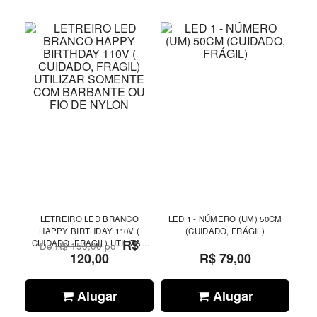
LETREIRO LED BRANCO
LED 1 - NÚMERO (UM) 50CM
HAPPY BIRTHDAY 110V (
(CUIDADO, FRÁGIL)
R$
CUIDADO, FRAGIL) UTILIZAR
De
R$ 150,00
por
SOMENTE COM BARBANTE OU
120,00
R$ 79,00
FIO DE NYLON
Alugar
Alugar