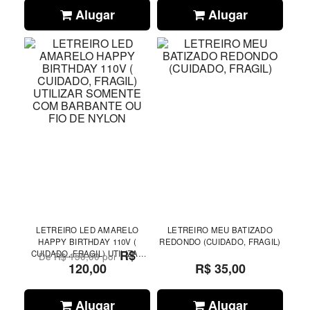
Alugar
Alugar
LETREIRO LED AMARELO
LETREIRO MEU BATIZADO
HAPPY BIRTHDAY 110V (
REDONDO (CUIDADO, FRAGIL)
R$
CUIDADO, FRAGIL) UTILIZAR
De
R$ 150,00
por
SOMENTE COM BARBANTE OU
120,00
R$ 35,00
FIO DE NYLON
Alugar
Alugar