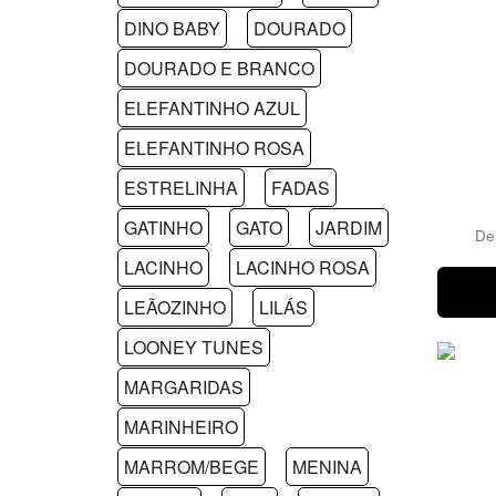
DINO BABY
DOURADO
DOURADO E BRANCO
ELEFANTINHO AZUL
ELEFANTINHO ROSA
ESTRELINHA
FADAS
GATINHO
GATO
JARDIM
D
LACINHO
LACINHO ROSA
LEÃOZINHO
LILÁS
LOONEY TUNES
MARGARIDAS
MARINHEIRO
MARROM/BEGE
MENINA