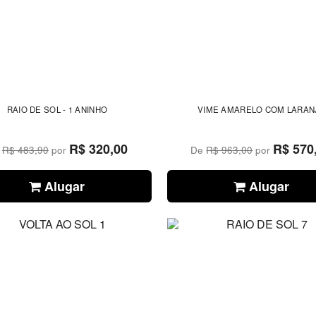
RAIO DE SOL - 1 ANINHO
VIME AMARELO COM LARAN
R$ 320,00
R$ 570
e
R$ 483,90
por
De
R$ 963,00
por
Alugar
Alugar