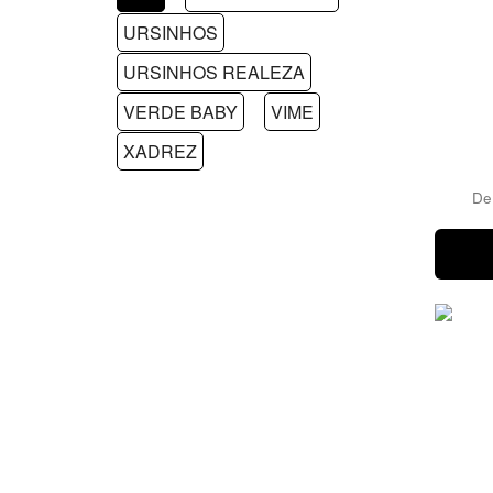
URSINHOS
URSINHOS REALEZA
VERDE BABY
VIME
XADREZ
D