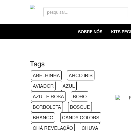
SOBRE NÓS
KITS PE
Tags
ABELHINHA
ARCO IRIS
AVIADOR
AZUL
AZUL E ROSA
BOHO
BORBOLETA
BOSQUE
BRANCO
CANDY COLORS
CHÁ REVELAÇÃO
CHUVA