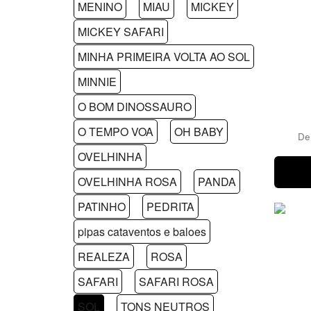
MENINO
MIAU
MICKEY
MICKEY SAFARI
MINHA PRIMEIRA VOLTA AO SOL
MINNIE
O BOM DINOSSAURO
O TEMPO VOA
OH BABY
D
OVELHINHA
OVELHINHA ROSA
PANDA
PATINHO
PEDRITA
pipas cataventos e baloes
REALEZA
ROSA
SAFARI
SAFARI ROSA
SOL
TONS NEUTROS