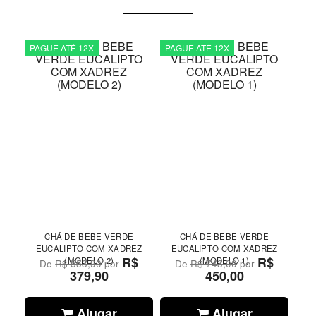
PAGUE ATÉ 12X
PAGUE ATÉ 12X
CHÁ DE BEBE VERDE
CHÁ DE BEBE VERDE
EUCALIPTO COM XADREZ
EUCALIPTO COM XADREZ
R$
R$
(MODELO 2)
(MODELO 1)
De
R$ 553,90
por
De
R$ 743,00
por
379,90
450,00
Alugar
Alugar