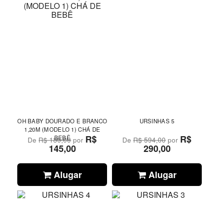
OH BABY DOURADO E BRANCO
URSINHAS 5
1,20M (MODELO 1) CHÁ DE
R$
R$
BEBÊ
De
R$ 180,00
por
De
R$ 594,00
por
145,00
290,00
Alugar
Alugar