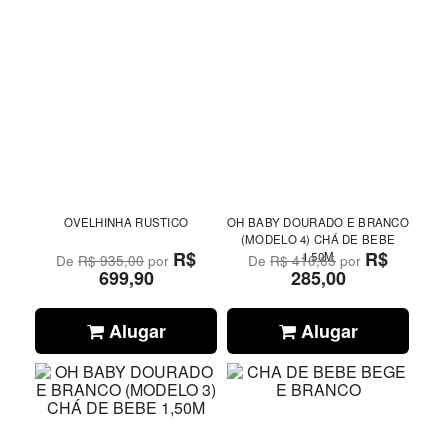
OVELHINHA RUSTICO
OH BABY DOURADO E BRANCO
(MODELO 4) CHÁ DE BEBE
R$
R$
1,50M
De
R$ 935,00
por
De
R$ 410,65
por
699,90
285,00
Alugar
Alugar