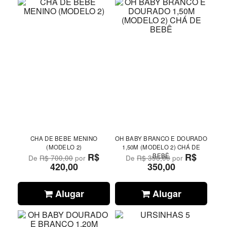
CHA DE BEBE MENINO
OH BABY BRANCO E DOURADO
(MODELO 2)
1,50M (MODELO 2) CHÁ DE
R$
R$
BEBÊ
De
R$ 700,00
por
De
R$ 396,00
por
420,00
350,00
Alugar
Alugar