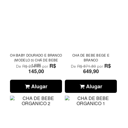
OH BABY DOURADO E BRANCO
CHA DE BEBE BEGE E
(MODELO 3) CHÁ DE BEBE
BRANCO
R$
R$
1,50M
De
R$ 234,40
por
De
R$ 871,80
por
145,00
649,90
Alugar
Alugar