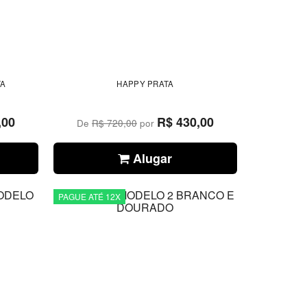
TA
HAPPY PRATA
,00
R$ 430,00
De
R$ 720,00
por
Alugar
PAGUE ATÉ 12X