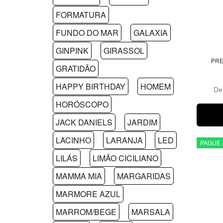
FORMATURA
FUNDO DO MAR
GALAXIA
GINPINK
GIRASSOL
PRE
GRATIDÃO
HAPPY BIRTHDAY
HOMEM
D
HORÓSCOPO
JACK DANIELS
JARDIM
LACINHO
LARANJA
LED
PAGUE 
LILÁS
LIMÃO CICILIANO
MAMMA MIA
MARGARIDAS
MARMORE AZUL
MARROM/BEGE
MARSALA