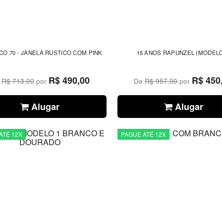
CO 70 - JANELA RUSTICO COM PINK
15 ANOS RAPUNZEL (MODELO
R$ 490,00
R$ 450
e
R$ 713,00
por
De
R$ 957,00
por
Alugar
Alugar
ATÉ 12X
PAGUE ATÉ 12X