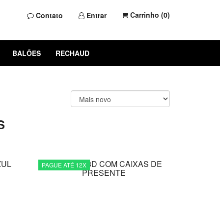
Carrinho (
0
)
Contato
Entrar
BALÕES
RECHAUD
S
PAGUE ATÉ 12X