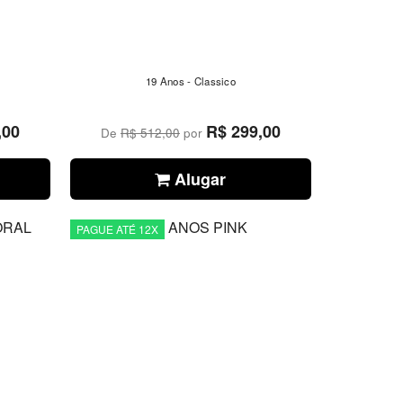
19 Anos - Classico
,00
R$ 299,00
De
R$ 512,00
por
Alugar
PAGUE ATÉ 12X