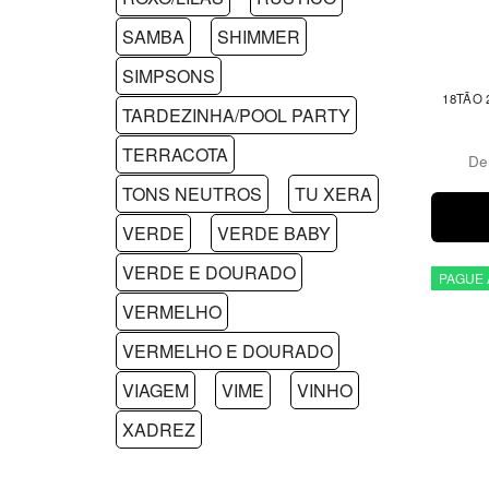
SAMBA
SHIMMER
SIMPSONS
18TÃO 
TARDEZINHA/POOL PARTY
TERRACOTA
D
TONS NEUTROS
TU XERA
VERDE
VERDE BABY
VERDE E DOURADO
PAGUE 
VERMELHO
VERMELHO E DOURADO
VIAGEM
VIME
VINHO
XADREZ