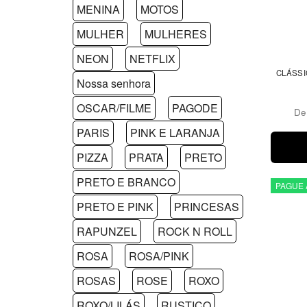
MENINA
MOTOS
MULHER
MULHERES
NEON
NETFLIX
CLÁSSI
Nossa senhora
OSCAR/FILME
PAGODE
D
PARIS
PINK E LARANJA
PIZZA
PRATA
PRETO
PRETO E BRANCO
PAGUE 
PRETO E PINK
PRINCESAS
RAPUNZEL
ROCK N ROLL
ROSA
ROSA/PINK
ROSAS
ROSE
ROXO
ROXO/LILÁS
RUSTICO