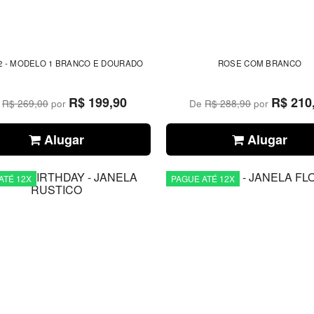
2 - MODELO 1 BRANCO E DOURADO
ROSE COM BRANCO
R$ 199,90
R$ 210
e
R$ 269,00
por
De
R$ 288,90
por
Alugar
Alugar
ATÉ 12X
PAGUE ATÉ 12X