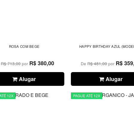
ROSA COM BEGE
HAPPY BIRTHDAY AZUL (MODEL
R$ 380,00
R$ 359
e
R$ 713,00
por
De
R$ 481,00
por
Alugar
Alugar
ATÉ 12X
PAGUE ATÉ 12X