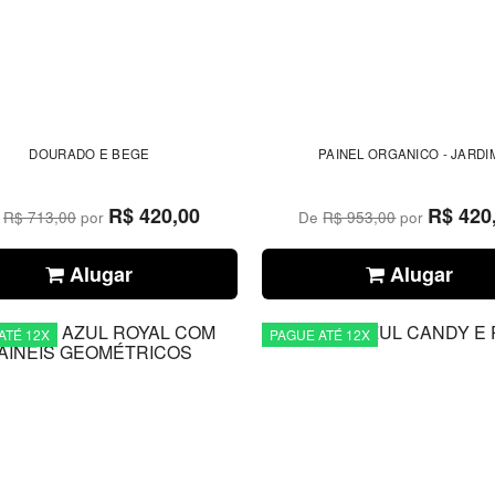
DOURADO E BEGE
PAINEL ORGANICO - JARDI
R$ 420,00
R$ 420
e
R$ 713,00
por
De
R$ 953,00
por
Alugar
Alugar
ATÉ 12X
PAGUE ATÉ 12X
CONTAR