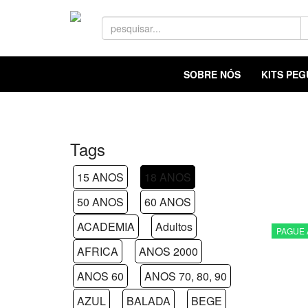
SOBRE NÓS
KITS PE
Tags
15 ANOS
18 ANOS
50 ANOS
60 ANOS
ACADEMIA
Adultos
PAGUE 
AFRICA
ANOS 2000
ANOS 60
ANOS 70, 80, 90
AZUL
BALADA
BEGE