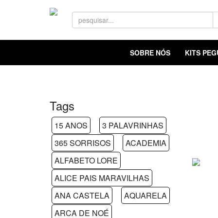
SOBRE NÓS
KITS PE
Tags
15 ANOS
3 PALAVRINHAS
365 SORRISOS
ACADEMIA
ALFABETO LORE
ALICE PAIS MARAVILHAS
ANA CASTELA
AQUARELA
ARCA DE NOÉ