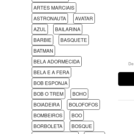
ARTES MARCIAIS
ASTRONAUTA
AVATAR
AZUL
BAILARINA
BARBIE
BASQUETE
BATMAN
BELA ADORMECIDA
D
BELA E A FERA
BOB ESPONJA
BOB O TREM
BOHO
BOIADEIRA
BOLOFOFOS
BOMBEIROS
BOO
BORBOLETA
BOSQUE