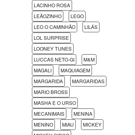
LACINHO ROSA
LEÃOZINHO
LEGO
LEO O CAMINHÃO
LILÁS
LOL SURPRISE
LOONEY TUNES
LUCCAS NETO-GI
M&M
MAGALI
MAQUIAGEM
MARGARIDA
MARGARIDAS
MARIO BROSS
MASHA E O URSO
MECANIMAIS
MENINA
MENINO
MIAU
MICKEY