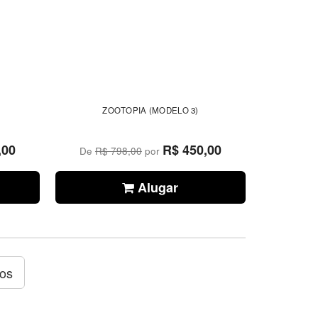
ZOOTOPIA (MODELO 3)
,00
R$ 450,00
De
R$ 798,00
por
Alugar
tos