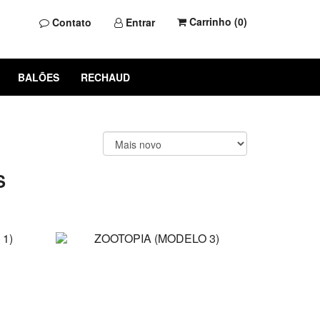
Carrinho (
0
)
Contato
Entrar
BALÕES
RECHAUD
S