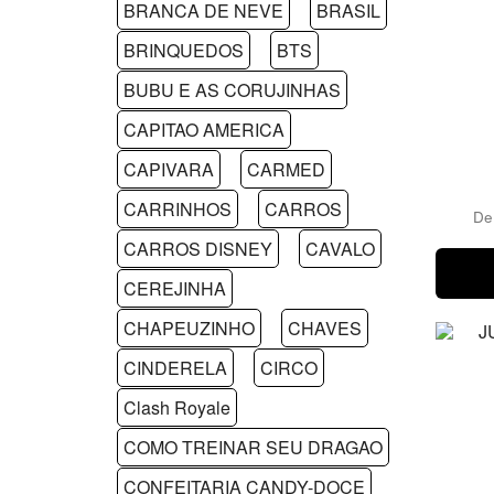
BRANCA DE NEVE
BRASIL
BRINQUEDOS
BTS
BUBU E AS CORUJINHAS
CAPITAO AMERICA
CAPIVARA
CARMED
CARRINHOS
CARROS
D
CARROS DISNEY
CAVALO
CEREJINHA
CHAPEUZINHO
CHAVES
CINDERELA
CIRCO
Clash Royale
COMO TREINAR SEU DRAGAO
CONFEITARIA CANDY-DOCE