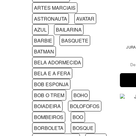
ARTES MARCIAIS
ASTRONAUTA
AVATAR
AZUL
BAILARINA
BARBIE
BASQUETE
JURA
BATMAN
BELA ADORMECIDA
D
BELA E A FERA
BOB ESPONJA
BOB O TREM
BOHO
BOIADEIRA
BOLOFOFOS
BOMBEIROS
BOO
BORBOLETA
BOSQUE