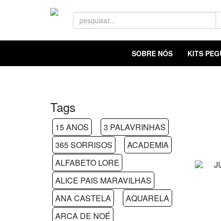
SOBRE NÓS
KITS PE
Tags
15 ANOS
3 PALAVRINHAS
365 SORRISOS
ACADEMIA
ALFABETO LORE
ALICE PAIS MARAVILHAS
ANA CASTELA
AQUARELA
ARCA DE NOÉ