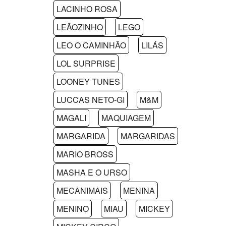
LACINHO ROSA
LEÃOZINHO
LEGO
LEO O CAMINHÃO
LILÁS
LOL SURPRISE
LOONEY TUNES
LUCCAS NETO-GI
M&M
MAGALI
MAQUIAGEM
MARGARIDA
MARGARIDAS
MARIO BROSS
MASHA E O URSO
MECANIMAIS
MENINA
MENINO
MIAU
MICKEY