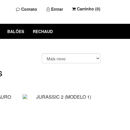
Carrinho (
0
)
Contato
Entrar
BALÕES
RECHAUD
S