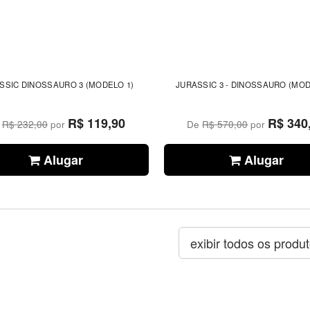
SSIC DINOSSAURO 3 (MODELO 1)
JURASSIC 3 - DINOSSAURO (MOD
R$ 119,90
R$ 340
e
R$ 232,00
por
De
R$ 570,00
por
Alugar
Alugar
exibir todos os produ