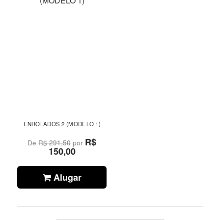
ENROLADOS 2 (MODELO 1)
R$
De
R$ 291,50
por
150,00
Alugar