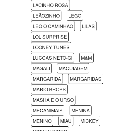
LACINHO ROSA
LEÃOZINHO
LEGO
LEO O CAMINHÃO
LILÁS
LOL SURPRISE
LOONEY TUNES
LUCCAS NETO-GI
M&M
MAGALI
MAQUIAGEM
MARGARIDA
MARGARIDAS
MARIO BROSS
MASHA E O URSO
MECANIMAIS
MENINA
MENINO
MIAU
MICKEY