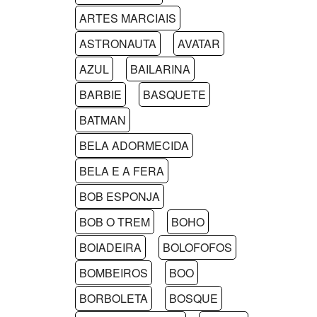
ARTES MARCIAIS
ASTRONAUTA
AVATAR
AZUL
BAILARINA
BARBIE
BASQUETE
BATMAN
BELA ADORMECIDA
BELA E A FERA
BOB ESPONJA
BOB O TREM
BOHO
BOIADEIRA
BOLOFOFOS
BOMBEIROS
BOO
BORBOLETA
BOSQUE