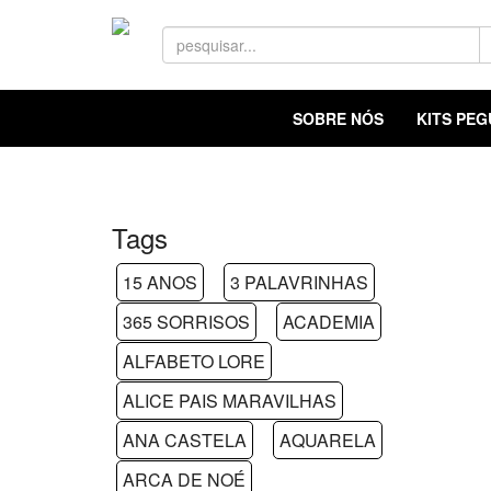
SOBRE NÓS
KITS PE
Tags
15 ANOS
3 PALAVRINHAS
365 SORRISOS
ACADEMIA
ALFABETO LORE
ALICE PAIS MARAVILHAS
ANA CASTELA
AQUARELA
ARCA DE NOÉ