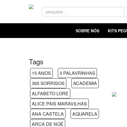
SOBRE NÓS
KITS PE
Tags
15 ANOS
3 PALAVRINHAS
365 SORRISOS
ACADEMIA
ALFABETO LORE
ALICE PAIS MARAVILHAS
ANA CASTELA
AQUARELA
ARCA DE NOÉ