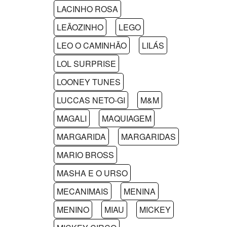
LACINHO ROSA
LEÃOZINHO
LEGO
LEO O CAMINHÃO
LILÁS
LOL SURPRISE
LOONEY TUNES
LUCCAS NETO-GI
M&M
MAGALI
MAQUIAGEM
MARGARIDA
MARGARIDAS
MARIO BROSS
MASHA E O URSO
MECANIMAIS
MENINA
MENINO
MIAU
MICKEY