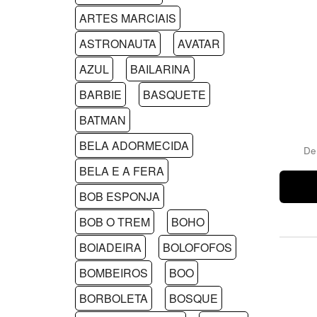
ARTES MARCIAIS
ASTRONAUTA
AVATAR
AZUL
BAILARINA
BARBIE
BASQUETE
BATMAN
BELA ADORMECIDA
D
BELA E A FERA
BOB ESPONJA
BOB O TREM
BOHO
BOIADEIRA
BOLOFOFOS
BOMBEIROS
BOO
BORBOLETA
BOSQUE