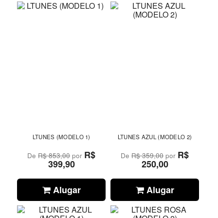
LTUNES (MODELO 1)
LTUNES AZUL (MODELO 2)
R$
R$
De
R$ 853,00
por
De
R$ 359,00
por
399,90
250,00
Alugar
Alugar