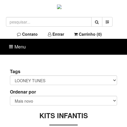
Contato
Entrar
Carrinho (
0
)
Menu
Tags
Ordenar por
KITS INFANTIS