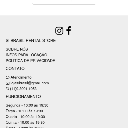
SI BRASIL RENTAL STORE
SOBRE NÓS
INFOS PARA LOCAÇÃO
POLITICA DE PRIVACIDADE
CONTATO
Atendimento
lojasibrasil@gmail.com
(11)9.3001-1053
FUNCIONAMENTO
Segunda - 10:00 às 19:30
Terça - 10:00 às 19:30
Quarta - 10:00 às 19:30
Quinta - 10:00 às 19:30
Sexta - 10:00 às 19:30