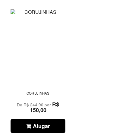
CORUJINHAS
R$
De
R$ 244,90
por
150,00
Alugar