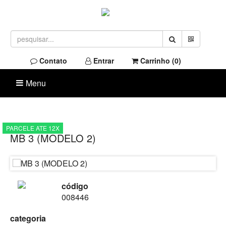
Contato
Entrar
Carrinho (
0
)
Menu
PARCELE ATE 12X
MB 3 (MODELO 2)
código
008446
categoria