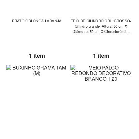
PRATO OBLONGA LARANJA
TRIO DE CILINDRO CRU*GROSSO•
Cilindro grande: Altura: 80 cm X
Diâmetro: 50 cm X Circunferência:
157 cm • Cilindro médio: Altura: 58
cm X Diâmetro: 44
1 item
1 item