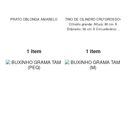
PRATO OBLONGA AMARELO
TRIO DE CILINDRO CRU*GROSSO•
Cilindro grande: Altura: 80 cm X
Diâmetro: 50 cm X Circunferência:
157 cm • Cilindro médio: Altura: 58
cm X Diâmetro: 44
1 item
1 item