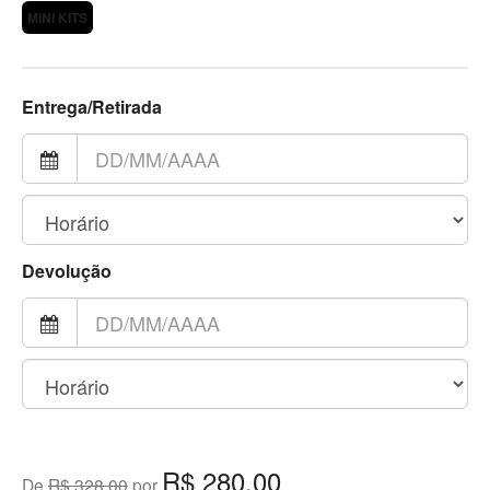
MINI KITS
Entrega/Retirada
Devolução
R$ 280,00
De
R$ 328,00
por