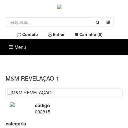
Contato
Entrar
Carrinho (
0
)
Menu
M&M REVELAÇAO 1
código
002815
categoria